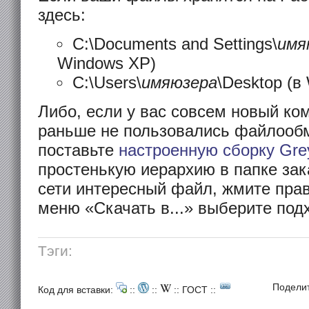
здесь:
C:\Documents and Settings\
имя
Windows XP)
C:\Users\
имяюзера
\Desktop (в
Либо, если у вас совсем новый ко
раньше не пользовались файлооб
поставьте
настроенную сборку Gre
простенькую иерархию в папке зак
сети интересный файл, жмите пра
меню «Скачать в...» выберите под
Тэги:
Подели
Код для вставки:
::
::
::
ГОСТ
::