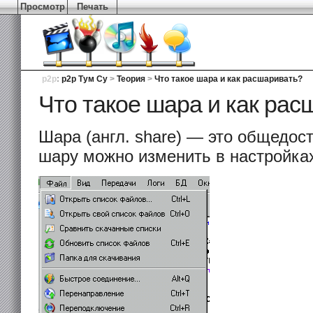
Просмотр
Печать
p2p
:
p2p Тум Су
>
Теория
>
Что такое шара и как расшаривать?
Что такое шара и как рас
Шара (англ. share) — это общедо
шару можно изменить в настройка