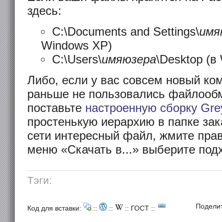
здесь:
C:\Documents and Settings\
имя
Windows XP)
C:\Users\
имяюзера
\Desktop (в
Либо, если у вас совсем новый ко
раньше не пользовались файлооб
поставьте
настроенную сборку Gre
простенькую иерархию в папке зак
сети интересный файл, жмите пра
меню «Скачать в...» выберите под
Тэги:
Подели
Код для вставки:
::
::
::
ГОСТ
::