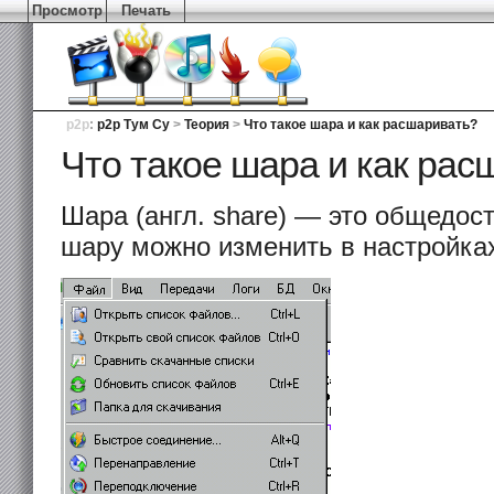
Просмотр
Печать
p2p
:
p2p Тум Су
>
Теория
>
Что такое шара и как расшаривать?
Что такое шара и как рас
Шара (англ. share) — это общедо
шару можно изменить в настройка