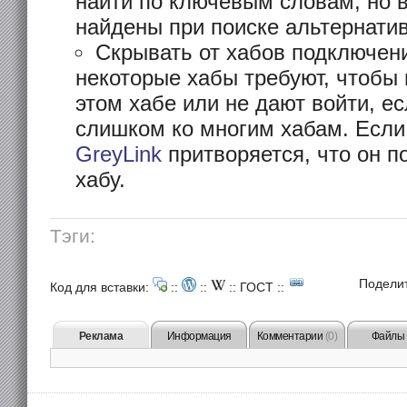
найти по ключевым словам, но 
найдены при поиске альтернати
Скрывать от хабов подключен
некоторые хабы требуют, чтобы 
этом хабе или не дают войти, е
слишком ко многим хабам. Если 
GreyLink
притворяется, что он п
хабу.
Тэги:
Подели
Код для вставки:
::
::
::
ГОСТ
::
Реклама
Информация
Комментарии
(0)
Файлы