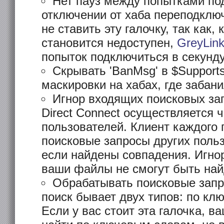
Нет пауз между попытками по
отключении от хаба переподклю
не ставить эту галочку, так как, 
становится недоступен,
GreyLin
попыток подключиться в секунду
Скрывать 'BanMsg' в $Support
маскировки на хабах, где забан
Игнор входящих поисковых зап
Direct Connect осуществляется 
пользователей. Клиент каждого 
поисковые запросы других польз
если найдены совпадения. Игнор
ваши файлы не смогут быть най
Обрабатывать поисковые запр
поиск бывает двух типов: по к
Если у вас стоит эта галочка, 