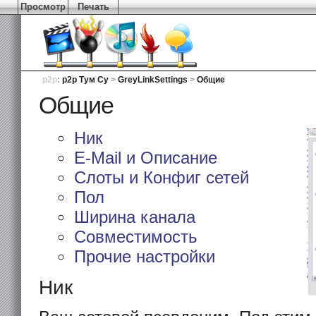
Просмотр
Печать
p2p
:
p2p Тум Су
>
GreyLinkSettings
>
Общие
Общие
Ник
E-Mail и Описание
Слоты и Конфиг сетей
Пол
Ширина канала
Совместимость
Прочие настройки
Ник