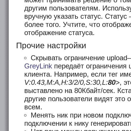
может принимать решение о том
другим пользователям. Использ
вручную указать статус. Статус 
более того. Учтите, что отобра
отображение статуса.
Прочие настройки
Скрывать ограничение upload
GreyLink
передаёт ограничения u
клиента. Например, если тег им
V:0.43,M:A,H:3/2/0,S:30,L:
80
>
, э
выставлено на 80Кбайт/сек. Кста
другие пользователи видят это 
всем.
Менять ник при новом подклю
подключении к нику генерироват