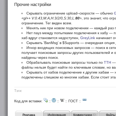
Прочие настройки
Скрывать ограничение upload–скорости — oбычно
G
<gl++ V:0.43,M:A,H:3/2/0,S:30,L:
80
>
, это значит, что о
ограничение. Тег виден всем.
Менять ник при новом подключении — каждый раз п
Нет пауз между попытками подключения к хабу — при
хаб вдруг становится недоступен,
GreyLink
начинает оч
Скрывать 'BanMsg' в $Supports — очередная опция 
Игнор входящих поисковых запросов — поиск в сети
получает поисковые запросы других пользователей и о
найдены через поиск.
Обрабатывать поисковые запросы только по
TTH
— 
файлы нельзя будет найти по ключевым словам, но ва
Скрывать от хабов подключение к другим хабам — н
подключены слишком ко многим хабам. Если стоит эта
Тэги:
Код для вставки:
::
::
::
ГОСТ
::
Реклама
Информация
Комментарии
(0)
Файлы