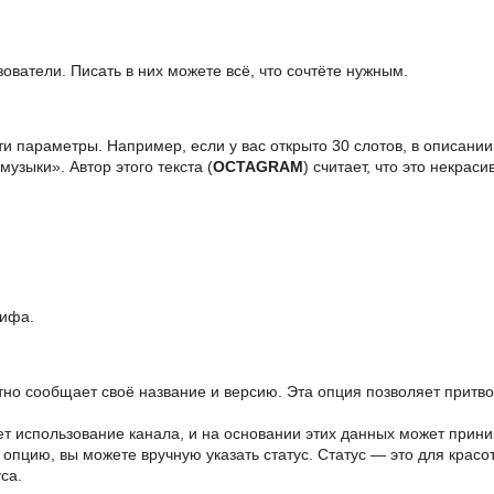
ователи. Писать в них можете всё, что сочтёте нужным.
эти параметры. Например, если у вас открыто 30 слотов, в описани
музыки». Автор этого текста (
OCTAGRAM
) считает, что это некраси
рифа.
о сообщает своё название и версию. Эта опция позволяет притво
т использование канала, и на основании этих данных может прини
опцию, вы можете вручную указать статус. Статус — это для красоты
са.