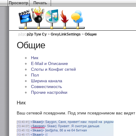
Просмотр
Печать
p2p
:
p2p Тум Су
>
GreyLinkSettings
>
Общие
Общие
Ник
E-Mail и Описание
Слоты и Конфиг сетей
Пол
Ширина канала
Совместимость
Прочие настройки
Ник
Ваш сетевой псевдоним. Под этим псевдонимом вас видят 