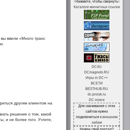
↑
Нажмите, чтобы свернуть
↑
Каталоги магнитных ссылок
и вы ввели «Много транс
во.
DC4U
DCmagnets.RU
Игры in DC++
ВСЕТИ
BESTHUB.RU
dc.proisk.ru
DC-поиск
риться другим клиентом на
Для скачивания с этих
сайтов нужно
мать решение о том, какой
подключиться к
внешним
, и не более того. Учтите,
хабам
Нужен свой портал?