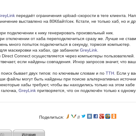
reyLink
передаёт ограничения upload–скорости в теге клиента. Нап
граничение выставлено на 80Кбайт/сек. Кстати, не только хаб, но и д
ри подключении к нику генерировать произвольный ник.
 отключении от хаба переподключиться сразу же. Лучше не ставить 
ень много попыток подключиться в секунду, тормозя компьютер.
для маскировки на хабах, где забанили
GreyLink
.
 Direct Connect осуществляется через компьютеры пользователей.
твечает, если найдены совпадения. Игнор запросов значит, что ва
поиск бывает двух типов: по ключевым словам и по
TTH
. Если у в
ши файлы могут быть найдены при поиске альтернативных источни
екоторые хабы требуют, чтобы вы находились только на этом хабе 
 галочка,
GreyLink
притворяется, что он подключён только к одному
Поделиться:
//
(5)
История