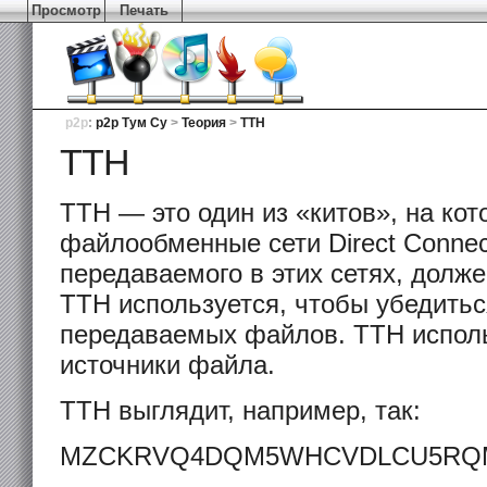
Просмотр
Печать
p2p
:
p2p Тум Су
>
Теория
>
TTH
TTH
TTH — это один из «китов», на ко
файлообменные сети Direct Connec
передаваемого в этих сетях, долж
TTH используется, чтобы убедитьс
передаваемых файлов. TTH исполь
источники файла.
TTH выглядит, например, так:
MZCKRVQ4DQM5WHCVDLCU5RQM