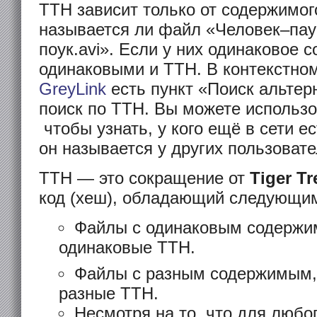
TTH зависит только от содержимог
называется ли файл «Человек–паук
поук.avi». Если у них одинаковое 
одинаковыми и TTH. В контекстно
GreyLink
есть пункт «Поиск альтер
поиск по TTH. Вы можете использо
чтобы узнать, у кого ещё в сети е
он называется у других пользовате
TTH — это сокращение от
Tiger T
код (хеш), обладающий следующи
Файлы с одинаковым содержи
одинаковые TTH.
Файлы с разным содержимым,
разные TTH.
Несмотря на то, что для любо