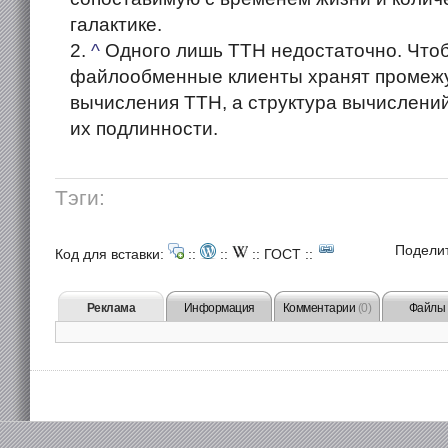
галактике.
^
Одного лишь ТТH недостаточно. Чтоб
файлообменные клиенты хранят промеж
вычисления TTH, а структура вычислений
их подлинности.
Тэги:
Подели
Код для вставки:
::
::
::
ГОСТ
::
Реклама
Информация
Комментарии
(0)
Файлы