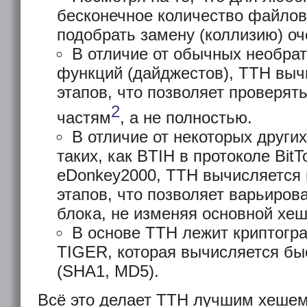
бесконечное количество файлов
подобрать замену (коллизию) оч
В отличие от обычных необра
функций (дайджестов), TTH выч
этапов, что позволяет проверят
2
частям
, а не полностью.
В отличие от некоторых други
таких, как BTIH в протоколе BitT
eDonkey2000, TTH вычисляется н
этапов, что позволяет варьиров
блока, не изменяя основной хеш
В основе TTH лежит криптогр
TIGER, которая вычисляется бы
(SHA1, MD5).
Всё это делает TTH лучшим хеше