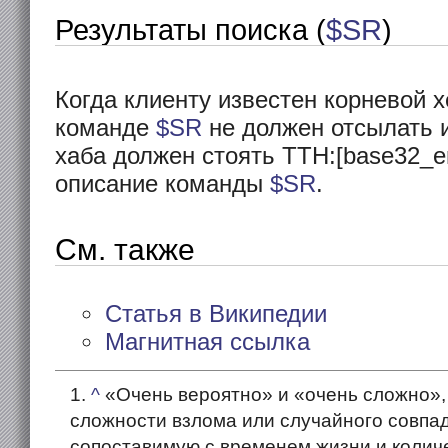
Результаты поиска (
$SR
)
Когда клиенту известен корневой 
команде
$SR
не должен отсылать 
хаба должен стоять TTH:[base32_e
описание команды
$SR
.
См. также
Статья в Википедии
Магнитная ссылка
^
«Очень вероятно» и «очень сложно», 
сложности взлома или случайного совпад
сопоставимую с временем жизни и колич