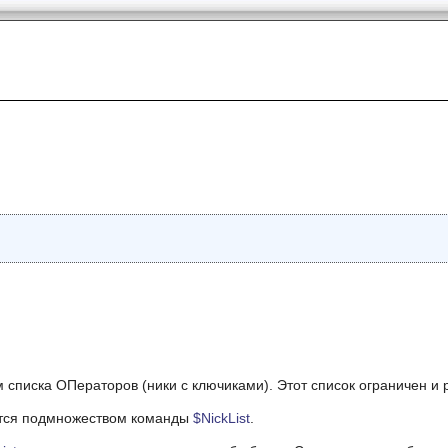
 списка ОПераторов (ники с ключиками). Этот список ограничен и
тся подмножеством команды
$NickList
.