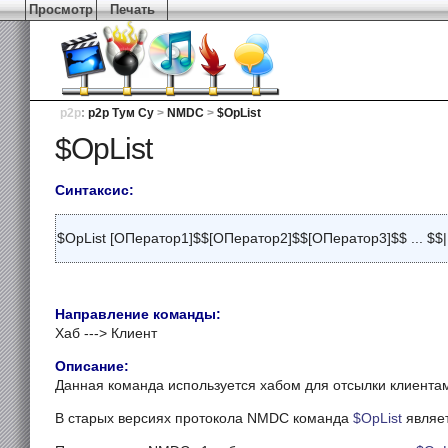
Просмотр
Печать
p2p
:
p2p Тум Су
>
NMDC
>
$OpList
$OpList
Синтаксис:
$OpList [ОПератор1]$$[ОПератор2]$$[ОПератор3]$$ ... $$|
Направление команды:
Хаб ---> Клиент
Описание:
Данная команда используется хабом для отсылки клиентам
В старых версиях протокола NMDC команда
$OpList
являе