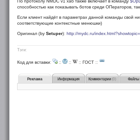
По протоколу NMDC v1 хаб также включает в команду
$OpL
способностью как показывать ботов среди ОПераторов, так
Если клиент найдёт в параметрах данной команды свой ни
соответствующие контекстные менюшки)
Оригинал (by
Setuper
):
http://mydc.ru/index.html?showtopi
Тэги:
Код для вставки:
::
::
::
ГОСТ
::
Реклама
Информация
Комментарии
(0)
Файлы