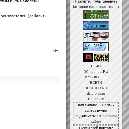
олжны быть наделены
↑
Нажмите, чтобы свернуть
↑
Каталоги магнитных ссылок
пользователей (добавить
G+
DC4U
DCmagnets.RU
Игры in DC++
ВСЕТИ
BESTHUB.RU
dc.proisk.ru
DC-поиск
Для скачивания с этих
сайтов нужно
подключиться к
внешним
хабам
Нужен свой портал?