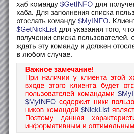
хаб команду
$GetINFO
для получе
хаба. Для заполнения списка поль
отослать команду
$MyINFO
. Клиен
$GetNickList
для указания того, чт
получении списка пользователей, о
ждать эту команду и должен отосл
в любом случае.
Важное замечание!
При наличии у клиента этой х
входе этого клиента будет от
пользователей командами
$My
$MyINFO
содержит ники пользо
ников командой
$NickList
являет
Поэтому данная характерис
информативным и оптимальным