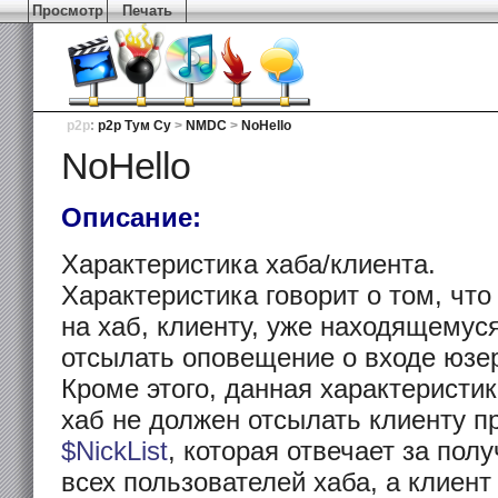
Просмотр
Печать
p2p
:
p2p Тум Су
>
NMDC
>
NoHello
NoHello
Описание:
Характеристика хаба/клиента.
Характеристика говорит о том, что
на хаб, клиенту, уже находящемуся
отсылать оповещение о входе юзе
Кроме этого, данная характеристик
хаб не должен отсылать клиенту п
$NickList
, которая отвечает за пол
всех пользователей хаба, а клиент