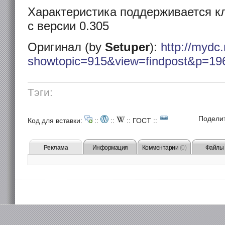
Характеристика поддерживается к
с версии 0.305
Оригинал (by
Setuper
):
http://mydc.
showtopic=915&view=findpost&p=19
Тэги:
Подели
Код для вставки:
::
::
::
ГОСТ
::
Реклама
Информация
Комментарии
(0)
Файлы