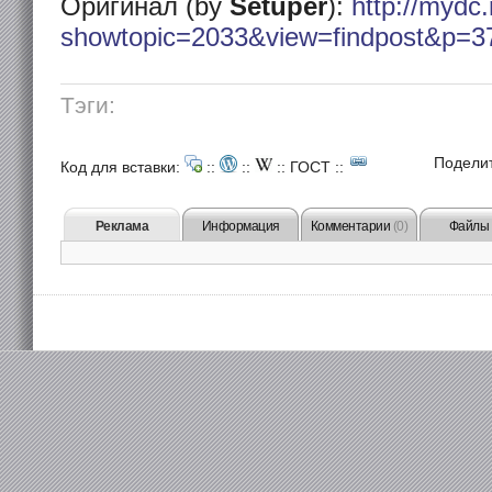
Оригинал (by
Setuper
):
http://mydc.
showtopic=2033&view=findpost&p=3
Тэги:
Подели
Код для вставки:
::
::
::
ГОСТ
::
Реклама
Информация
Комментарии
(0)
Файлы