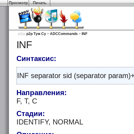
Просмотр
Печать
p2p
:
p2p Тум Су
>
ADCCommands
>
INF
INF
Синтаксис:
INF separator sid (separator param)
Направления:
F, T, C
Стадии:
IDENTIFY, NORMAL