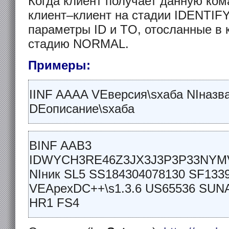
Когда клиент получает данную ком
клиент–клиент на стадии IDENTIFY
параметры ID и TO, отосланные в
стадию NORMAL.
Примеры:
IINF AAAA VEверсия\sхаба NIназв
DEописание\sхаба
BINF AAB3
IDWYCH3RE46Z3JX3J3P3P33NY
NIник SL5 SS184304078130 SF133
VEApexDC++\s1.3.6 US65536 SUNAT
HR1 FS4