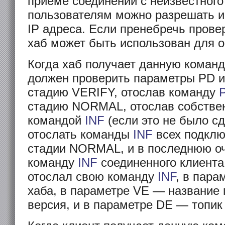
приёме соединений с неизвестного
пользователям можно разрешать и
IP адреса. Если пренебречь провер
хаб может быть использован для о
Когда хаб получает данную команд
должен проверить параметры PD и 
стадию VERIFY, отослав команду
стадию NORMAL, отослав собств
командой
INF
(если это не было с
отослать команды
INF
всех подклю
стадии NORMAL, и в последнюю оч
команду
INF
соединенного клиента.
отослал свою команду
INF
, в пара
хаба, в параметре VE — название
версия, и в параметре DE — топик 