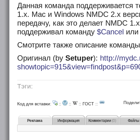
Данная команда поддерживается т
1.x. Mac и Windows NMDC 2.x верс
передачу, как это делает NMDC 1.x
поддерживал команду
$Cancel
ил
Смотрите также описание команд
Оригинал (by
Setuper
):
http://mydc.
showtopic=915&view=findpost&p=69
Тэги:
Подели
Код для вставки:
::
::
::
ГОСТ
::
Реклама
Информация
Комментарии
(0)
Файлы