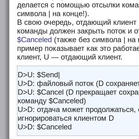
делается с помощью отсылки ком
символа | на конце!).
В свою очередь, отдающий клиент 
команды должен закрыть поток и о
$Canceled
(также без символа | на
пример показывает как это работа
клиент, U — отдающий клиент.
D>U: $Send|
U>D: файловый поток (D сохраняет
D>U: $Cancel (D прекращает сохра
команду $Canceled)
U>D: отдача может продолжаться, 
игнорироваться клиентом D
U>D: $Canceled