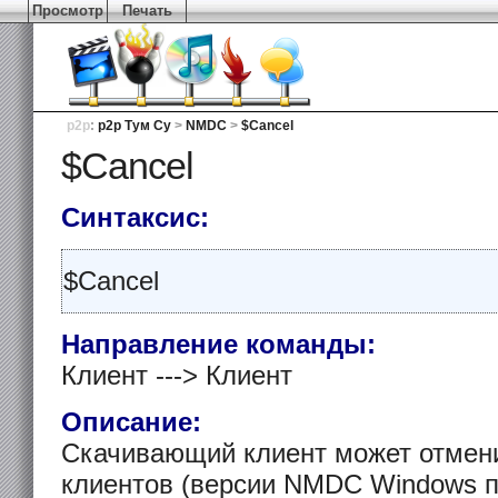
Просмотр
Печать
p2p
:
p2p Тум Су
>
NMDC
>
$Cancel
$Cancel
Синтаксис:
$Cancel
Направление команды:
Клиент ---> Клиент
Описание:
Скачивающий клиент может отмени
клиентов (версии NMDC Windows п